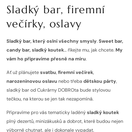
Sladký bar, firemní
večírky, oslavy
Sladký bar, který oslní všechny smysly
.
Sweet bar,
candy bar, sladký koutek
… říkejte mu, jak chcete.
My
vám ho připravíme přesně na míru
.
Ať už plánujete
svatbu
,
firemní večírek
,
narozeninovou oslavu
nebo třeba
dětskou párty
,
sladký bar od Cukrárny DOBROta bude stylovou
tečkou, na kterou se jen tak nezapomíná.
Připravíme pro vás tematicky laděný
sladký koutek
plný dezertů, minizákusků a dobrot, které budou nejen
výborně chutnat, ale i dokonale vypadat.